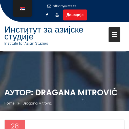
office@ias.rs
Донације
Институт за азијске
студије
Institute for Asian Studies
S
k
i
p
t
o
АУТОР:
DRAGANA MITROVIĆ
c
o
Home
Dragana Mitrović
n
t
e
28