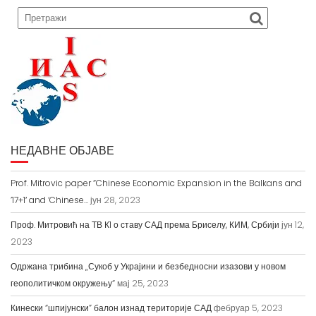
НЕДАВНЕ ОБЈАВЕ
Prof. Mitrovic paper “Chinese Economic Expansion in the Balkans and
’17+1′ and ‘Chinese…
јун 28, 2023
Проф. Митровић на ТВ К1 о ставу САД према Бриселу, КИМ, Србији
јун 12,
2023
Одржана трибина „Сукоб у Украјини и безбедносни изазови у новом
геополитичком окружењу“
мај 25, 2023
Кинески “шпијунски” балон изнад територије САД
фебруар 5, 2023