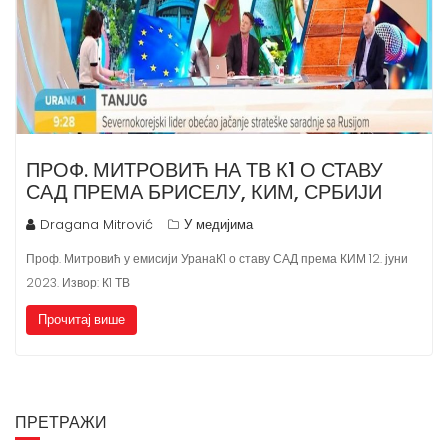
ПРОФ. МИТРОВИЋ НА ТВ К1 О СТАВУ
САД ПРЕМА БРИСЕЛУ, КИМ, СРБИЈИ
Dragana Mitrović
У медијима
Проф. Митровић у емисији УранаК1 о ставу САД према КИМ 12. јуни
2023. ​Извор: К1 ТВ
Прочитај више
ПРЕТРАЖИ