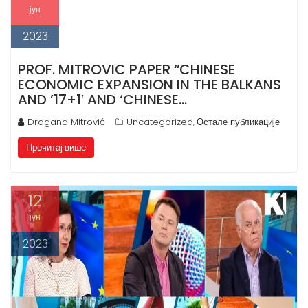
n
јун
t
2023
PROF. MITROVIC PAPER “CHINESE
ECONOMIC EXPANSION IN THE BALKANS
AND ’17+1′ AND ‘CHINESE…
Dragana Mitrović
Uncategorized
Остале публикације
,
Прочитај више
12
јун
2023