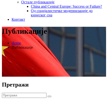
Остале публикације
China and Central Europe: Success or Failure?
Од социјалистичке модернизације до
кинеског сна
Контакт
Публикације
Home
Публикације
Претражи