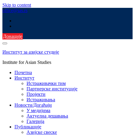
Skip to content
office@ias.rs
Донације
Институт за азијске студије
Institute for Asian Studies
Почетна
Институт
Истраживачки тим
Партнерске институције
Пројекти
Истраживања
Новости/Догађаји
У медијима
Актуелна дешавања
Галерија
Публикације
Азијске свеске