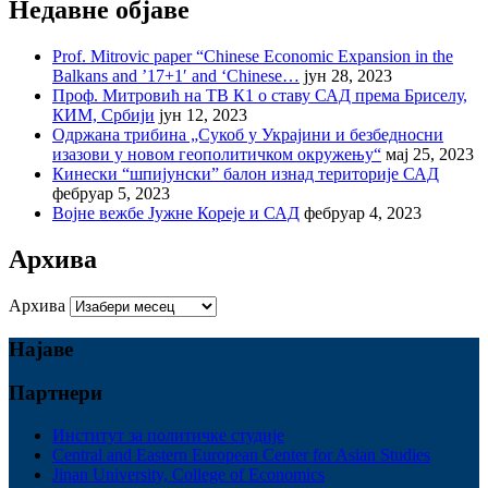
Недавне објаве
Prof. Mitrovic paper “Chinese Economic Expansion in the
Balkans and ’17+1′ and ‘Chinese…
јун 28, 2023
Проф. Митровић на ТВ К1 о ставу САД према Бриселу,
КИМ, Србији
јун 12, 2023
Одржана трибина „Сукоб у Украјини и безбедносни
изазови у новом геополитичком окружењу“
мај 25, 2023
Кинески “шпијунски” балон изнад територије САД
фебруар 5, 2023
Војне вежбе Јужне Кореје и САД
фебруар 4, 2023
Архива
Архива
Најаве
Партнери
Институт за политичке студије
Central and Eastern European Center for Asian Studies
Jinan University, College of Economics