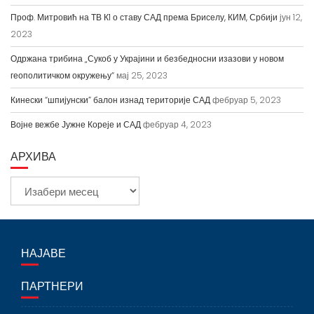
Проф. Митровић на ТВ К1 о ставу САД према Бриселу, КИМ, Србији
јун 12,
2023
Одржана трибина „Сукоб у Украјини и безбедносни изазови у новом
геополитичком окружењу“
мај 25, 2023
Кинески “шпијунски” балон изнад територије САД
фебруар 5, 2023
Војне вежбе Јужне Кореје и САД
фебруар 4, 2023
АРХИВА
А
р
х
и
НАЈАВЕ
в
а
ПАРТНЕРИ