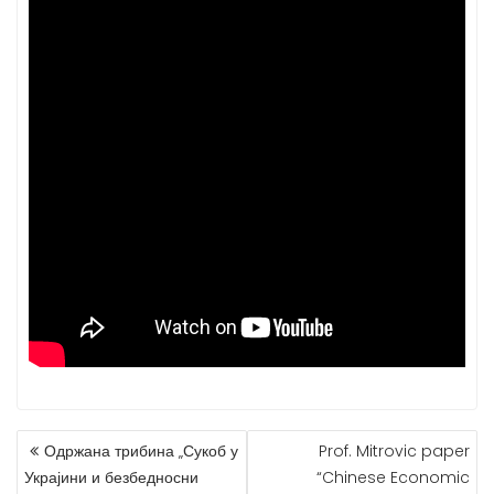
Одржана трибина „Сукоб у
Prof. Mitrovic paper
К
Украјини и безбедносни
“Chinese Economic
Р