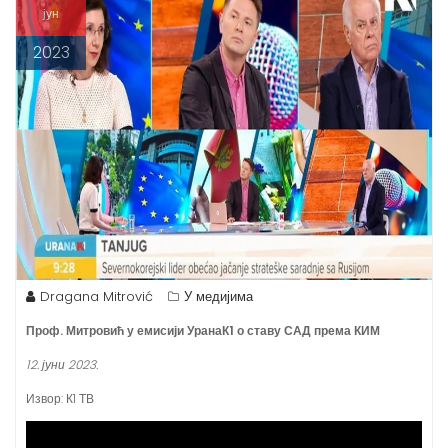
n
јун
t
2023
Dragana Mitrović
У медијима
Проф. Митровић у емисији УранаК1 о ставу САД према КИМ
12. јуни
2023.
Извор: К1 ТВ