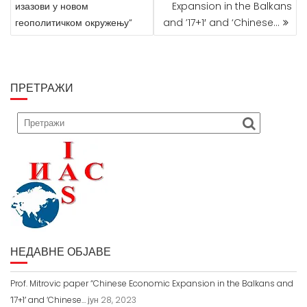
изазови у новом
Expansion in the Balkans
Е
геополитичком окружењу“
and ’17+1′ and ‘Chinese…
Т
А
Њ
Е
Ч
ПРЕТРАЖИ
Л
А
Н
К
А
НЕДАВНЕ ОБЈАВЕ
Prof. Mitrovic paper “Chinese Economic Expansion in the Balkans and
’17+1′ and ‘Chinese…
јун 28, 2023