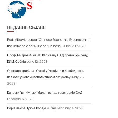
НЕДАВНЕ ОБЈАВЕ
Prof. Mitrovic paper “Chinese Economic Expansion in
the Balkans and ’17+1′ and ‘Chinese…
June 28, 2023
Проф. Митровић на ТВ К1 о ставу САД према Бриселу,
КИМ, Србији
June 12, 2023
Одржана трибина „Сукоб у Украјини и безбедносни
изазови у новом геополитичком окружењу“
May 25,
2023
Кинески “шпијунски” балон изнад територије САД
February 5, 2023
Војне вежбе Јужне Кореје и САД
February 4, 2023