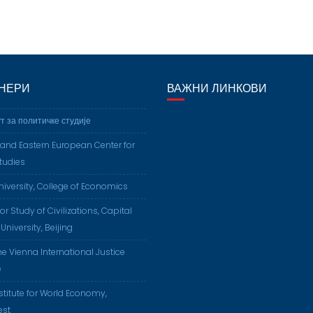
НЕРИ
ВАЖНИ ЛИНКОВИ
т за политичке студије
 and Eastern European Center for
tudies
niversity, College of Economics
or Study of Civilizations, Capital
University, Beijing
The Vienna International Justice
e
nstitute for World Economy,
est