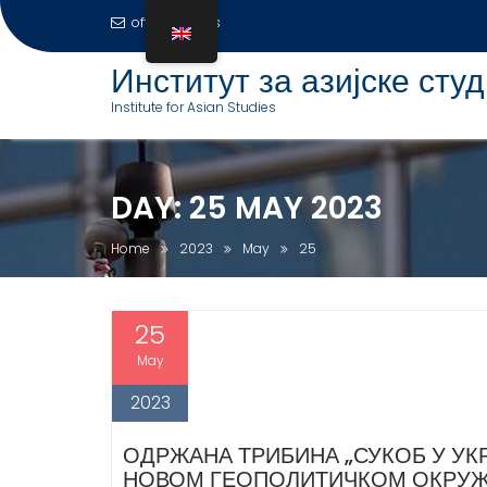
office@ias.rs
S
Институт за азијске студ
k
Institute for Asian Studies
i
p
t
o
DAY:
25 MAY 2023
c
o
Home
2023
May
25
n
t
e
25
n
May
t
2023
ОДРЖАНА ТРИБИНА „СУКОБ У УК
НОВОМ ГЕОПОЛИТИЧКОМ ОКРУ