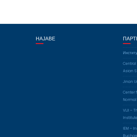
НАЈАВЕ
ПАРТ
Институ
Central
Asian S
Jinan U
Center f
Normal 
VIJI – 
Institut
IEM – I
Buchar