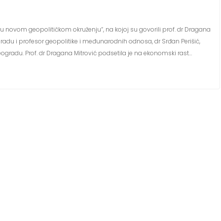
 u novom geopolitičkom okruženju“, na kojoj su govorili prof. dr Dragana
ogradu i profesor geopolitike i međunarodnih odnosa, dr Srđan Perišić,
Beogradu. Prof. dr Dragana Mitrović podsetila je na ekonomski rast…