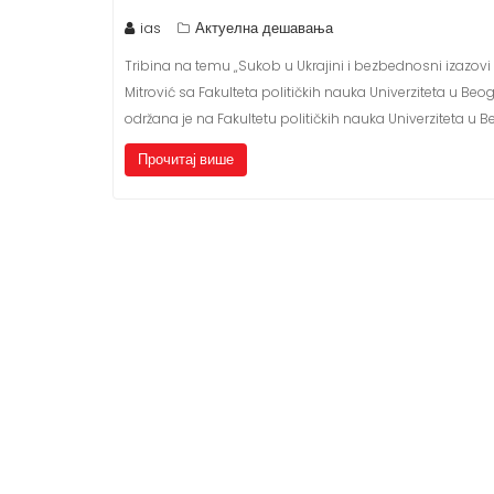
ias
Актуелна дешавања
Tribina na temu „Sukob u Ukrajini i bezbednosni izazovi
Mitrović sa Fakulteta političkih nauka Univerziteta u Be
održana je na Fakultetu političkih nauka Univerziteta u 
Прочитај више