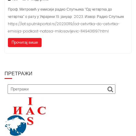
Проф. Митровић у емисији радио Спутњика “Од четвртка до
четвртка” о рату у Украјини ​19. јануар 2023. ​Извор: Радио Спутњик
https://lat.sputnikportal.rs/20230119/od-cetvrtka-do-cetvrtka-
emisija-podkast-natasa-milosavljevic-1149436197.html
Прочитај више
ПРЕТРАЖИ