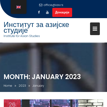
office@ias.rs
Донације
Институт за азијске
студије
Institute for Asian Studies
S
k
i
p
t
o
MONTH:
JANUARY 2023
c
o
Home
2023
January
n
t
e
26