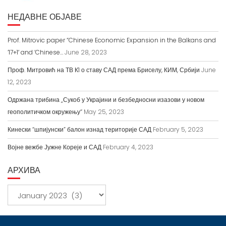
НЕДАВНЕ ОБЈАВЕ
Prof. Mitrovic paper “Chinese Economic Expansion in the Balkans and
’17+1′ and ‘Chinese…
June 28, 2023
Проф. Митровић на ТВ К1 о ставу САД према Бриселу, КИМ, Србији
June
12, 2023
Одржана трибина „Сукоб у Украјини и безбедносни изазови у новом
геополитичком окружењу“
May 25, 2023
Кинески “шпијунски” балон изнад територије САД
February 5, 2023
Војне вежбе Јужне Кореје и САД
February 4, 2023
АРХИВА
А
р
х