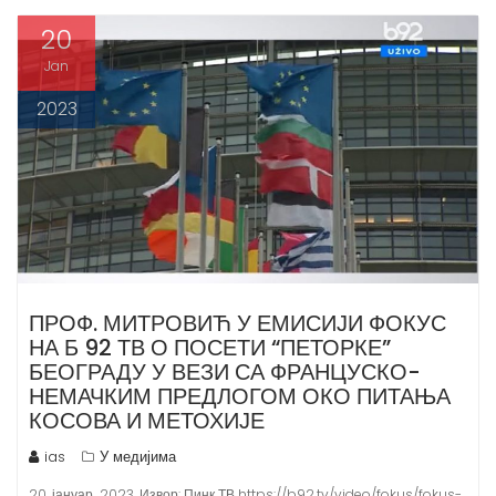
20
Jan
2023
ПРОФ. МИТРОВИЋ У ЕМИСИЈИ ФОКУС
НА Б 92 ТВ О ПОСЕТИ “ПЕТОРКЕ”
БЕОГРАДУ У ВЕЗИ СА ФРАНЦУСКО-
НЕМАЧКИМ ПРЕДЛОГОМ ОКО ПИТАЊА
КОСОВА И МЕТОХИЈЕ
ias
У медијима
​20. јануар 2023. ​Извор: Пинк ТВ https://b92.tv/video/fokus/fokus-