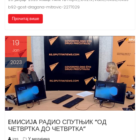
b92-gost-dragana-mitrovic-2277029
Прочитај више
19
Jan
2023
EМИСИЈA РАДИО СПУТЊИК “ОД
ЧЕТВРТКА ДО ЧЕТВРТКА”
ias
У медијима