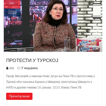
n
Jan
t
2023
ПРОТЕСТИ У ТУРСКОЈ
ias
У медијима
​Проф. Митровић у емисији Ново Јутро на Пинк ТВ о протестима у
Турској због паљења Курана у Шведској, приступању Шведсте у
НАТО и другим темама 26. јануар 2023. ​Извор: Пинк ТВ
Прочитај више